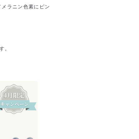
てメラニン色素にピン
ます。