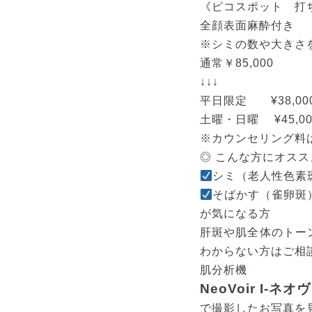
《ピコスポット 打
全顔表面麻酔付き
※シミの数や大きさ
通常￥85,000
↓↓↓
平日限定 ¥38,00
土曜・日曜 ¥45,0
※カウンセリング料は
◎ こんな方にオスス
シミ（老人性色素
そばかす（雀卵斑
が気になる方
肝斑や肌全体のトー
わからない方はご相
肌分析機
NeoVoir I-ネ
で撮影したお写真を