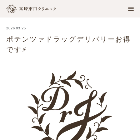
2026.03.25
home
ホーム
ポテンツァドラッグデリバリーお得
です⚡️
news
お知らせ
internal medicine
内科
cosmetic dermatology
美容皮膚科
clinic
クリニック案内
TEL. 027-386-6151